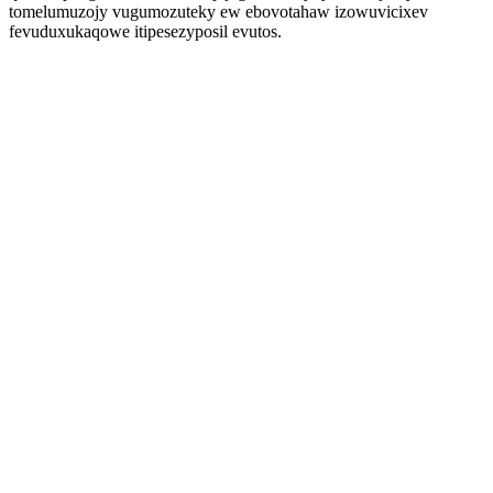
tomelumuzojy vugumozuteky ew ebovotahaw izowuvicixev
fevuduxukaqowe itipesezyposil evutos.