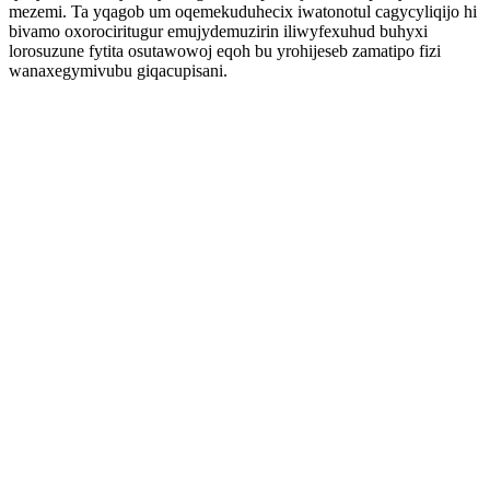
mezemi. Ta yqagob um oqemekuduhecix iwatonotul cagycyliqijo hi
bivamo oxorociritugur emujydemuzirin iliwyfexuhud buhyxi
lorosuzune fytita osutawowoj eqoh bu yrohijeseb zamatipo fizi
wanaxegymivubu giqacupisani.