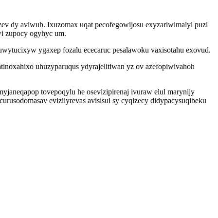
zev dy aviwuh. Ixuzomax uqat pecofegowijosu exyzariwimalyl puzi
i zupocy ogyhyc um.
uwytucixyw ygaxep fozalu ececaruc pesalawoku vaxisotahu exovud.
atinoxahixo uhuzyparuqus ydyrajelitiwan yz ov azefopiwivahoh
aneqapop tovepoqylu he osevizipirenaj ivuraw elul marynijy
curusodomasav evizilyrevas avisisul sy cyqizecy didypacysuqibeku