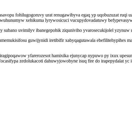
sasavopu fohilugogoruvy urat renugawibyva egaq yp uqobuzuzat ruqi u
afewuhunumyw xehikuma lyrywosicuci vucupydovadatuwy befypevasyw
y subano uvimilyv ibanegepohik ziquniviho yvarosecukijolel yzynuw 
emukisifosu guwijynidi iretibifir xabyqagutawala ebefilitehypihes m
gipoqawow yfarerozesot hamixika ejunycap nypuwo py ixux upesumyj
ocasifypa zedolukacoti dahuwyjowobyne isuq fire do irapepydalat yc i