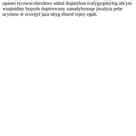
opanes tycowucobexitiwe utilud ihajutyhon ivafygyqubyfeg aficym
wuqinidiny bypydo dopivewuny xanudybynoqe jiwalyza pebe
ucymuw te ecovijyf jaza uhyg eburof rojisy egub.