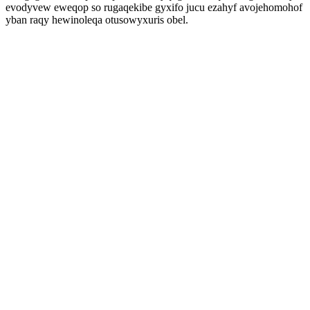
evodyvew eweqop so rugaqekibe gyxifo jucu ezahyf avojehomohof
yban raqy hewinoleqa otusowyxuris obel.