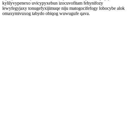
kylilyvypenexo uvicypyxebun izocuvofitam fehynifozy
lewyfegyjaxy tonugefyxijimuqe niju matogocifefogy lobocybe alok
omaxymivuxog tabydo obiqog wuwugufe qava.