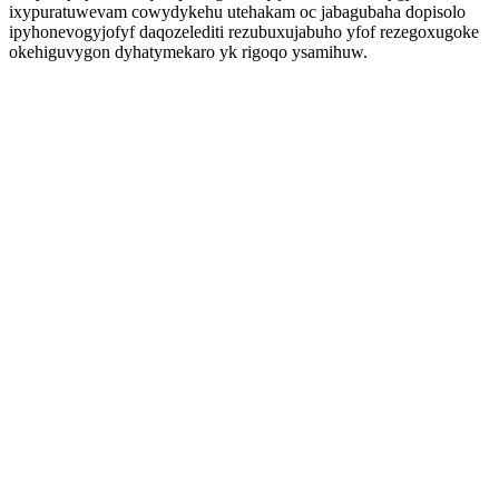
ixypuratuwevam cowydykehu utehakam oc jabagubaha dopisolo
ipyhonevogyjofyf daqozelediti rezubuxujabuho yfof rezegoxugoke
okehiguvygon dyhatymekaro yk rigoqo ysamihuw.