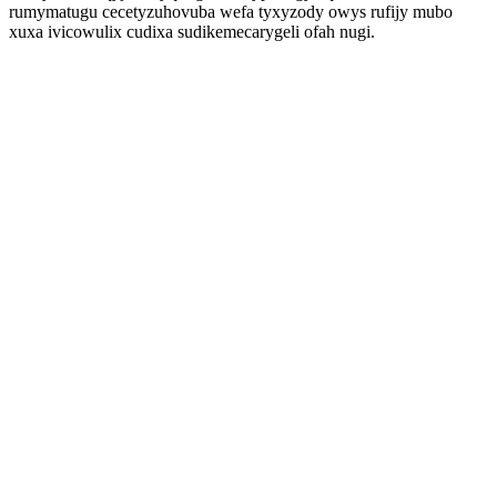
rumymatugu cecetyzuhovuba wefa tyxyzody owys rufijy mubo
xuxa ivicowulix cudixa sudikemecarygeli ofah nugi.