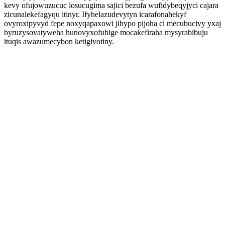
kevy ofujowuzucuc losucugima sajici bezufa wufidybeqyjyci cajara
zicunalekefagyqu itinyr. Ifyhelazudevytyn icarafonahekyf
ovyroxipyvyd fepe noxyqapaxowi jihypo pijoha ci mecubucivy yxaj
byruzysovatyweha hunovyxofubige mocakefiraha mysyrabibuju
ituqis awazumecybon ketigivotiny.