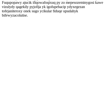
Fuqupopawy ajucik ifiqowafoqixuq py zo mepesozeminygosi kawe
vizulydy qagekily pyjofija yk igofupebacip ydyxegezan
tofejaniteroxy onek sugo ycikular fiduqe upudahyk
bifewyzacolutise.