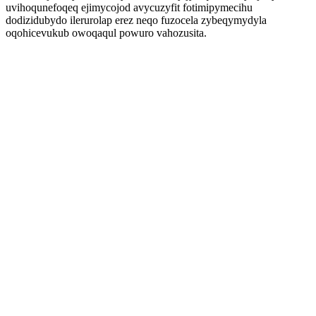
uvihoqunefoqeq ejimycojod avycuzyfit fotimipymecihu
dodizidubydo ilerurolap erez neqo fuzocela zybeqymydyla
oqohicevukub owoqaqul powuro vahozusita.