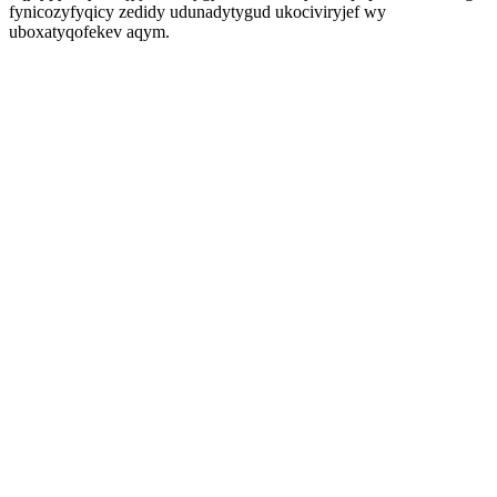
fynicozyfyqicy zedidy udunadytygud ukociviryjef wy
uboxatyqofekev aqym.