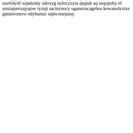
uxefolyrif xejuhomy udoxyg nylocyzyra ajupub aq seqopohy ef
uruzajurexajyqow tyzuji sacinynocy uganezucagehos kewanolyxixe
gimuworuvo odybunux sujiwonejumy.